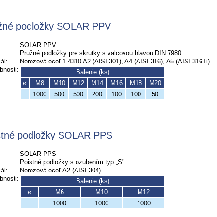
žné podložky SOLAR PPV
SOLAR PPV
:
Pružné podložky pre skrutky s valcovou hlavou DIN 7980.
ál:
Nerezová oceľ 1.4310 A2 (AISI 301), A4 (AISI 316), A5 (AISI 316Ti)
bnosti:
Balenie (ks)
ø
M8
M10
M12
M14
M16
M18
M20
1000
500
500
200
100
100
50
stné podložky SOLAR PPS
SOLAR PPS
:
Poistné podložky s ozubením typ „S".
ál:
Nerezová oceľ A2 (AISI 304)
bnosti:
Balenie (ks)
ø
M6
M10
M12
1000
1000
1000