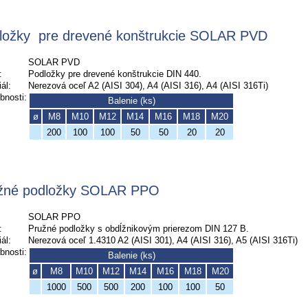
ložky
pre drevené konštrukcie SOLAR PVD
SOLAR PVD
:
Podložky pre drevené konštrukcie DIN 440.
ál:
Nerezová oceľ A2 (AISI 304), A4 (AISI 316), A4 (AISI 316Ti)
bnosti:
Balenie (ks)
ø
M8
M10
M12
M14
M16
M18
M20
200
100
100
50
50
20
20
žné podložky SOLAR PPO
SOLAR PPO
:
Pružné podložky s obdĺžnikovým prierezom DIN 127 B.
ál:
Nerezová oceľ 1.4310 A2 (AISI 301), A4 (AISI 316), A5 (AISI 316Ti)
bnosti:
Balenie (ks)
ø
M8
M10
M12
M14
M16
M18
M20
1000
500
500
200
100
100
50