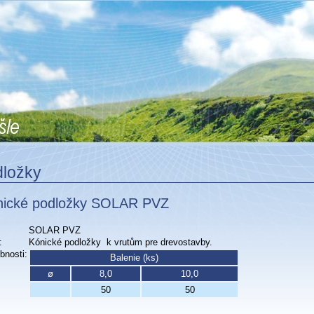
ložky
ické podložky SOLAR PVZ
SOLAR PVZ
:
Kónické podložky
k vrutům pre drevostavby.
bnosti:
Balenie (ks)
ø
8,0
10,0
50
50