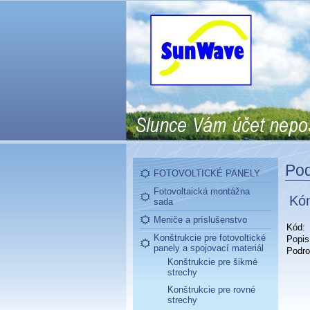
Pod
FOTOVOLTICKÉ PANELY
Fotovoltaická montážna
Kón
sada
Meniče a príslušenstvo
Kód:
Konštrukcie pre fotovoltické
Popis
panely a spojovací materiál
Podro
Konštrukcie pre šikmé
strechy
Konštrukcie pre rovné
strechy