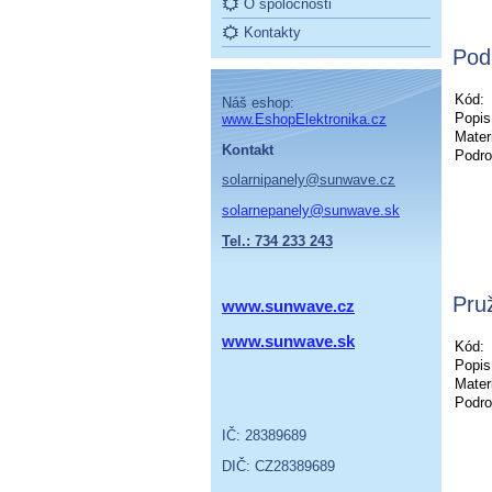
O spoločnosti
Kontakty
Pod
Kód:
Náš eshop:
Popis
www.EshopElektronika.cz
Materi
Kontakt
Podro
solarnipanely@sunwave.cz
solarnepanely@sunwave.sk
Tel.: 734 233 243
Pru
www.sunwave.cz
www.sunwave.sk
Kód:
Popis
Materi
Podro
IČ: 28389689
DIČ: CZ28389689