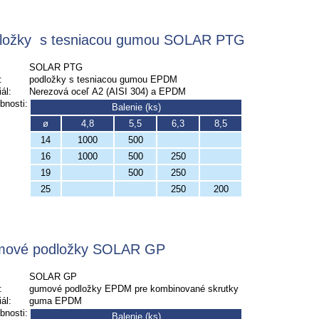
ložky
s tesniacou gumou SOLAR PTG
SOLAR PTG
:
podložky s tesniacou gumou EPDM
ál:
Nerezová oceľ A2 (AISI 304) a EPDM
bnosti:
Balenie (ks)
ø
4,8
5,5
6,3
8,5
14
1000
500
16
1000
500
250
19
500
250
25
250
200
ové podložky SOLAR GP
SOLAR GP
:
gumové podložky EPDM pre kombinované skrutky
ál:
guma EPDM
bnosti:
Balenie (ks)