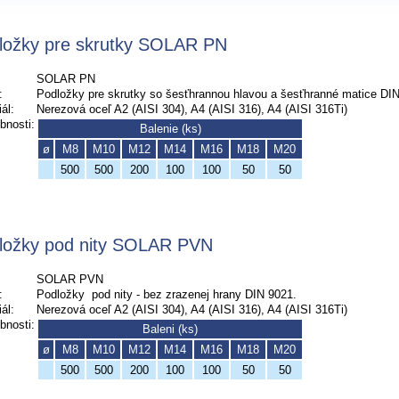
ložky pre skrutky SOLAR PN
SOLAR PN
:
Podložky pre skrutky so šesťhrannou hlavou a šesťhranné matice DIN
ál:
Nerezová oceľ A2 (AISI 304), A4 (AISI 316), A4 (AISI 316Ti)
bnosti:
Balenie (ks)
ø
M8
M10
M12
M14
M16
M18
M20
500
500
200
100
100
50
50
ložky pod nity SOLAR PVN
SOLAR PVN
:
Podložky
pod nity - bez zrazenej hrany DIN 9021.
ál:
Nerezová oceľ A2 (AISI 304), A4 (AISI 316), A4 (AISI 316Ti)
bnosti:
Baleni (ks)
ø
M8
M10
M12
M14
M16
M18
M20
500
500
200
100
100
50
50