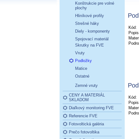
Konštrukcie pre volné
plochy
Pod
Hliníkové profily
Strešné háky
Kód:
Diely - komponenty
Popis
Materi
Spojovací materiál
Podro
Skrutky na FVE
Vruty
Podložky
Matice
Ostatné
Pod
Zemné vruty
CENY A MATERIÁL
Kód:
SKLADOM
Popis
Diaľkový monitoring FVE
Materi
Podro
Referencie FVE
Fotovoltická galéria
Prečo fotovoltika